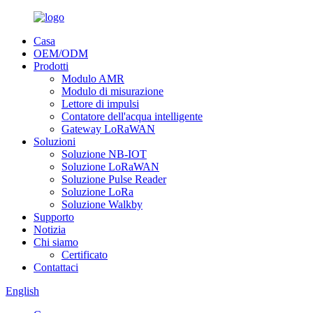
Casa
OEM/ODM
Prodotti
Modulo AMR
Modulo di misurazione
Lettore di impulsi
Contatore dell'acqua intelligente
Gateway LoRaWAN
Soluzioni
Soluzione NB-IOT
Soluzione LoRaWAN
Soluzione Pulse Reader
Soluzione LoRa
Soluzione Walkby
Supporto
Notizia
Chi siamo
Certificato
Contattaci
English