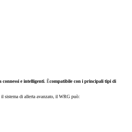
a connessi e intelligenti
. È
compatibile con i principali tipi di
 il sistema di allerta avanzato, il WRG può: