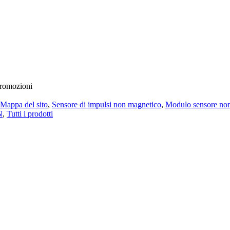
 promozioni
Mappa del sito
,
Sensore di impulsi non magnetico
,
Modulo sensore no
N
,
Tutti i prodotti