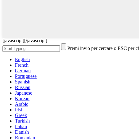
[javascript]
[/javascript]
Premi invio per cercare o ESC per c
English
French
German
Portuguese
Spanish
Russian
Japanese
Korean
Arabic
Irish
Greek
Turkish
Italian
Danish
Romanian