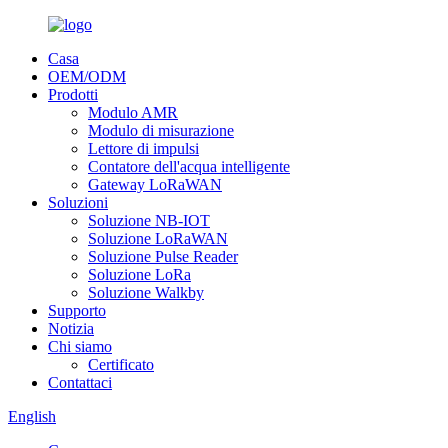
Casa
OEM/ODM
Prodotti
Modulo AMR
Modulo di misurazione
Lettore di impulsi
Contatore dell'acqua intelligente
Gateway LoRaWAN
Soluzioni
Soluzione NB-IOT
Soluzione LoRaWAN
Soluzione Pulse Reader
Soluzione LoRa
Soluzione Walkby
Supporto
Notizia
Chi siamo
Certificato
Contattaci
English