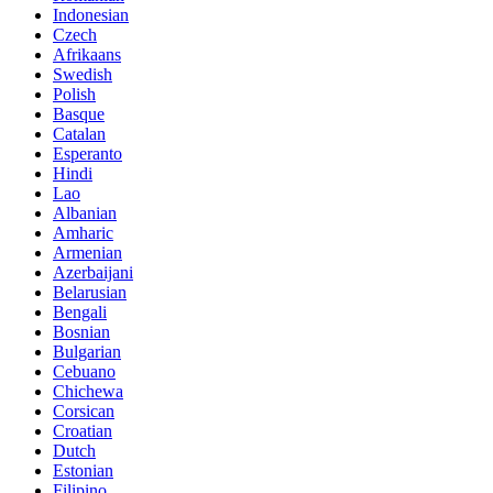
Indonesian
Czech
Afrikaans
Swedish
Polish
Basque
Catalan
Esperanto
Hindi
Lao
Albanian
Amharic
Armenian
Azerbaijani
Belarusian
Bengali
Bosnian
Bulgarian
Cebuano
Chichewa
Corsican
Croatian
Dutch
Estonian
Filipino