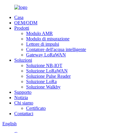
Casa
OEM/ODM
Prodotti
Modulo AMR
Modulo di misurazione
Lettore di impulsi
Contatore dell'acqua intelligente
Gateway LoRaWAN
Soluzioni
Soluzione NB-IOT
Soluzione LoRaWAN
Soluzione Pulse Reader
Soluzione LoRa
Soluzione Walkby
Supporto
Notizia
Chi siamo
Certificato
Contattaci
English