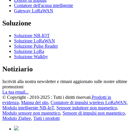
Lettore di impulsi
Contatore dell'acqua intelligente
Gateway LoRaWAN
Soluzione
Soluzione NB-IOT
Soluzione LoRaWAN
Soluzione Pulse Reader
Soluzione LoRa
Soluzione Walkby
Notiziario
Iscriviti alla nostra newsletter e rimani aggiornato sulle nostre ultime
promozioni
La tua email...
© Copyright - 2010-2025 : Tutti i diritti riservati.
Prodotti in
evidenza
,
Mappa del sito
,
Contatore di impulsi wireless LoRaWAN
,
Modulo intelligente NB-IoT
,
Sensore induttore non magnetico
,
Modulo sensore non magnetico
,
Sensore di impulsi non magnetico
,
Modulo Zigbee
,
Tutti i prodotti