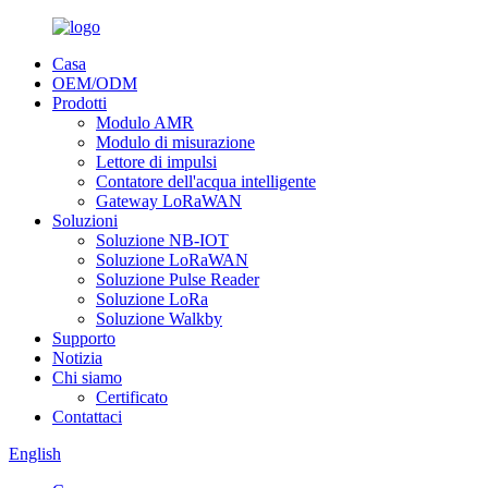
Casa
OEM/ODM
Prodotti
Modulo AMR
Modulo di misurazione
Lettore di impulsi
Contatore dell'acqua intelligente
Gateway LoRaWAN
Soluzioni
Soluzione NB-IOT
Soluzione LoRaWAN
Soluzione Pulse Reader
Soluzione LoRa
Soluzione Walkby
Supporto
Notizia
Chi siamo
Certificato
Contattaci
English