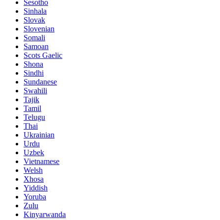
Sesotho
Sinhala
Slovak
Slovenian
Somali
Samoan
Scots Gaelic
Shona
Sindhi
Sundanese
Swahili
Tajik
Tamil
Telugu
Thai
Ukrainian
Urdu
Uzbek
Vietnamese
Welsh
Xhosa
Yiddish
Yoruba
Zulu
Kinyarwanda